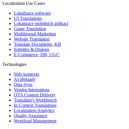
Localization Use Cases
Lokalizace softwaru
UI Translations
Lokalizace mobilních aplikací
Game Translation
Multilingual Marketing
Website Translation
Translate Documents, KB
Subtitles & Dialogs
E-Commerce, DB, UGC
Technologies
Sběr kontextu
AI překlady
Data Sync
Vendor Integrations
OTA Content Delivery
Translator's Workbench
In-Context Translations
Localization Analytics
Quality Assurance
Workload Management