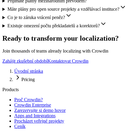
Přijímáte platby mezinárodním převodem?
Máte plány pro open source projekty a vzdělávací instituce?
Co je to záruka vrácení peněz?
Existuje omezení počtu překladatelů a korektorů?
Ready to transform your localization?
Join thousands of teams already localizing with Crowdin
Zahájit zkušební období
Kontaktovat Crowdin
Úvodní stránka
Pricing
Products
Proč Crowdin?
Crowdin Enterprise
Zarezervujte si demo hovor
Apps and Integrations
Procházet veřejné projekty
Ceník