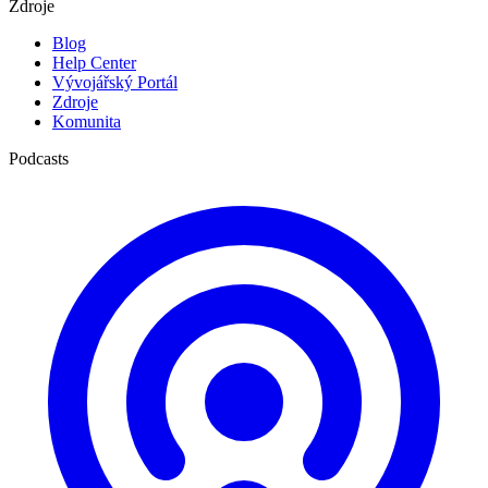
Zdroje
Blog
Help Center
Vývojářský Portál
Zdroje
Komunita
Podcasts